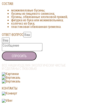
СОСТАВ:
можжевеловые бусины;
бусины из пищевого силикона;
бусины, обвязанные хлопковой пряжей;
фигурка из бука или можжевельника;
колечко из бука;
пластиковая обвязанная гремелка.
ОТВЕТ-ВОПРОС
СПРОСИТЬ
ВСЕ НАШИ ИЗДЕЛИЯ ЭКОЛОГИЧЕСКИ ЧИСТЫЕ
И СДЕЛАНЫ С ЛЮБОВЬЮ
КОНТАКТЫ
My.ptashka@yandex.ru
+7(919)351-7007